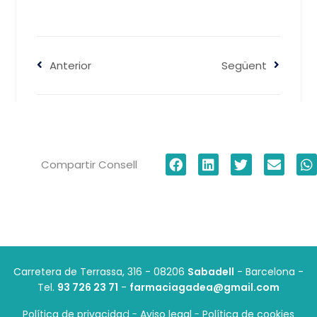
Anterior
Següent
Compartir Consell
Carretera de Terrassa, 316 - 08206
Sabadell
- Barcelona
-
Tel.
93 726 23 71
-
farmaciagadea@gmail.com
Política de privacida
d -
Aviso legal
-
Política de cookies