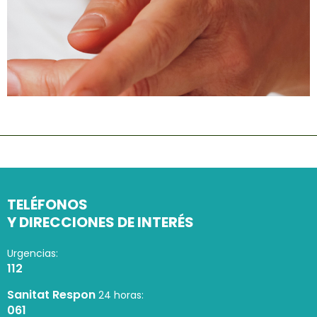
TELÉFONOS
Y DIRECCIONES DE INTERÉS
Urgencias:
112
Sanitat Respon
24 horas:
061