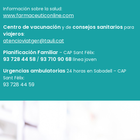
Información sobre la salud:
www.farmaceuticonline.com
Centro de vacunación
consejos sanitarios
y de
para
viajeros
:
atencioviatger@tauli.cat
Planificación Familiar
– CAP Sant Fèlix:
93 728 44 58
93 710 90 68
/
línea joven
Urgencias ambulatorias
24 horas en Sabadell – CAP
Sant Fèlix:
93 728 44 59