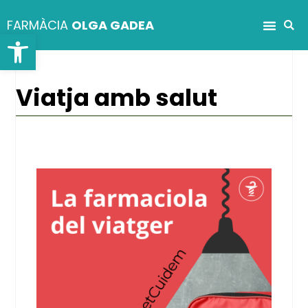
FARMÀCIA
OLGA GADEA
Obre la barra d'eines
Viatja amb salut